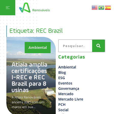
Etiqueta: REC Brazil
Ambiental
Categorias
Atiaia amplia
Ambiental
certificações
Blog
I-REC e REC
ESG
Eventos
Brazil para 8
Governança
usinas
Mercado
A Atiaia Renováveis
Mercado Livre
encerra 2025 com um
PCH
marco em sua...
Social