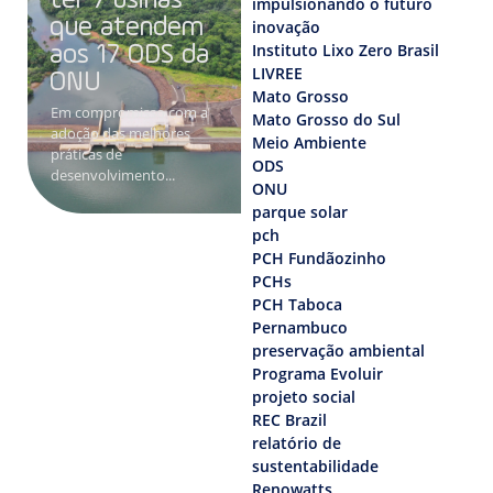
ter 7 usinas
impulsionando o futuro
que atendem
inovação
Instituto Lixo Zero Brasil
aos 17 ODS da
LIVREE
ONU
Mato Grosso
Em compromisso com a
Mato Grosso do Sul
adoção das melhores
Meio Ambiente
práticas de
ODS
desenvolvimento...
ONU
parque solar
pch
PCH Fundãozinho
PCHs
PCH Taboca
Pernambuco
preservação ambiental
Programa Evoluir
projeto social
REC Brazil
relatório de
sustentabilidade
Renowatts