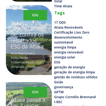
Solar
Time Atiaia
Tags
ESG
17 ODS
Relatório de
Atiaia Renováveis
Sustentabilida
Certificação Lixo Zero
de: confira os
desenvolvimento
resultados
sustentável
ESG da Atiaia
energia limpa
energia renovável
Está disponível o
energia solar
Relatório de
ESG
Sustentabilidade 2024
do Grupo Cornélio...
geração de energia
geração de energia limpa
gestão de resíduos sólidos
Goiás
governança
ESG
GPTW
Grupo Cornélio Brennand
Atiaia passa a
I-REC