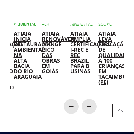
NTAL
AMBIENTAL
PCH
AMBIENTAL
SOCIAL
AMB
A
ATIAIA
ATIAIA
ATIAIA
ATIAIA
US
IA
INICIA
RENOVÁVEIS
AMPLIA
LEVA
DA
IFICAÇÃO
RESTAURAÇÃO
ATINGE
CERTIFICAÇÕES
EDUCAÇÃO
AT
AMBIENTAL
PICO
I-REC E
DE
RE
NA
DAS
REC
QUALIDADE
IM
ALTA
OBRAS
BRAZIL
A 100
SO
BACIA
EM
PARA 8
CRIANÇAS
PA
ENTO
DO RIO
GOIÁS
USINAS
EM
RE
AS
ARAGUAIA
TACAIMBÓ
DE
(PE)
ÓL
AÇÃO
HI