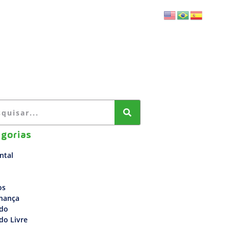
BLOG
FALE CONOSCO
gorias
ntal
os
nança
do
do Livre