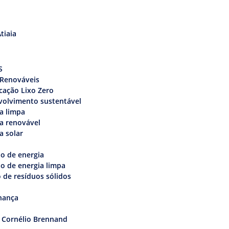
tiaia
s
S
 Renováveis
icação Lixo Zero
volvimento sustentável
a limpa
a renovável
a solar
o de energia
o de energia limpa
 de resíduos sólidos
nança
 Cornélio Brennand