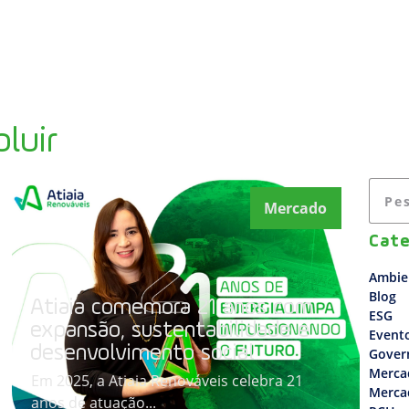
A EMPRESA
USINAS
SOLUÇÕES
ESG
luir
Mercado
Cate
Ambie
Blog
Atiaia comemora 21 anos com
ESG
expansão, sustentabilidade e
Event
desenvolvimento social
Gover
Merca
Em 2025, a Atiaia Renováveis celebra 21
Merca
anos de atuação...