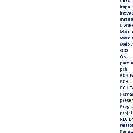
I-REC
impul
inova
Instit
LIVRE
Mato 
Mato 
Meio 
ODS
ONU
parque
pch
PCH F
PCHs
PCH T
Perna
prese
Progr
projet
REC Br
relató
Renow