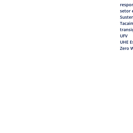
respon
setor 
Susten
Tacai
transi
UFV
UHE Es
Zero W