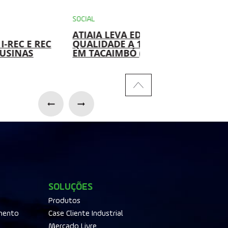
SOCIAL
AMBIENTAL
ATIAIA LEVA EDUCAÇÃO DE
USINAS DA ATIAIA
QUALIDADE A 100 CRIANÇAS
RENOVÁVEIS IMP
EM TACAIMBÓ (PE)
SOLUÇÃO PARA
REAPROVEITAMEN
ÓLEO HIDRÁULIC
SOLUÇÕES
Produtos
mento
Case Cliente Industrial
Mercado Livre