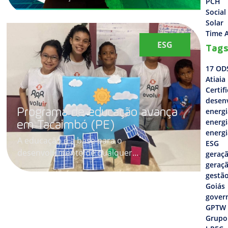
PCH
Social
Solar
Time A
ESG
Tag
17 OD
Atiaia
Certif
desen
Programa de educação avança
energi
energi
em Tacaimbó (PE)
energi
A educação é a base para o
ESG
desenvolvimento de qualquer...
geraçã
geraçã
gestão
Goiás
gover
GPTW
Grupo