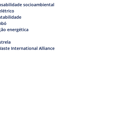
sabilidade socioambiental
elétrico
tabilidade
mbó
ção energética
trela
aste International Alliance