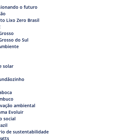
sionando o futuro
ção
uto Lixo Zero Brasil
E
Grosso
Grosso do Sul
Ambiente
 solar
undãozinho
aboca
mbuco
rvação ambiental
ama Evoluir
o social
azil
rio de sustentabilidade
atts