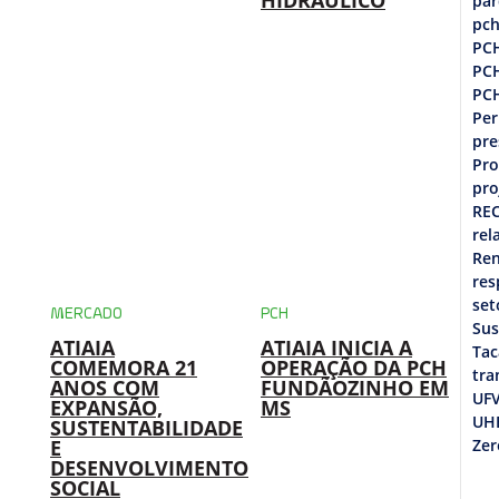
HIDRÁULICO
par
pc
PC
PC
PC
Pe
pre
Pro
pro
REC
rel
Re
res
set
MERCADO
PCH
Sus
ATIAIA
ATIAIA INICIA A
Ta
COMEMORA 21
OPERAÇÃO DA PCH
tra
ANOS COM
FUNDÃOZINHO EM
UF
EXPANSÃO,
MS
UHE
SUSTENTABILIDADE
E
Zer
DESENVOLVIMENTO
SOCIAL