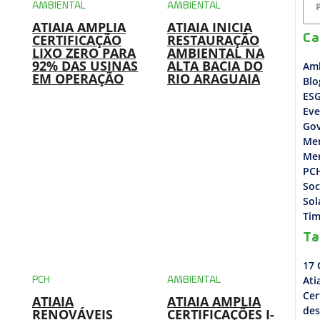
AMBIENTAL
AMBIENTAL
ATIAIA AMPLIA
ATIAIA INICIA
CERTIFICAÇÃO
RESTAURAÇÃO
Ca
LIXO ZERO PARA
AMBIENTAL NA
92% DAS USINAS
ALTA BACIA DO
Amb
EM OPERAÇÃO
RIO ARAGUAIA
Blo
ES
Eve
Go
Me
Mer
PC
Soc
Sol
Tim
Ta
17
Ati
PCH
AMBIENTAL
Cer
ATIAIA
ATIAIA AMPLIA
des
RENOVÁVEIS
CERTIFICAÇÕES I-