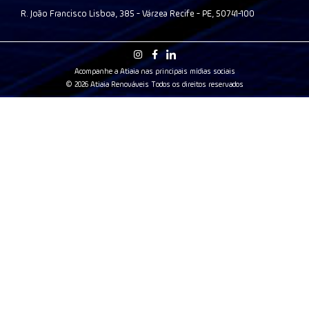
R. João Francisco Lisboa, 385 - Várzea Recife - PE, 50741-100
Acompanhe a Atiaia nas principais mídias sociais
© 2026 Atiaia Renováveis Todos os direitos reservados