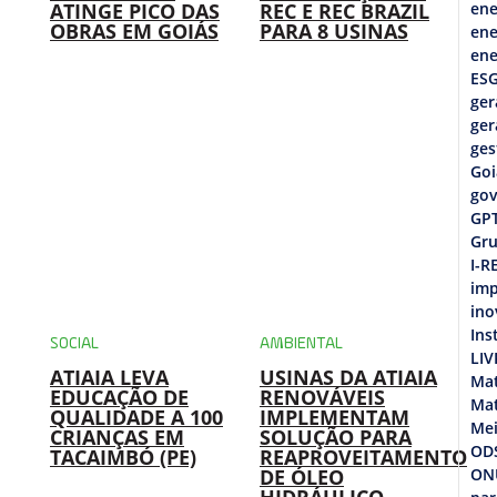
ATINGE PICO DAS
REC E REC BRAZIL
ene
OBRAS EM GOIÁS
PARA 8 USINAS
ene
ene
ES
ger
ger
ges
Goi
gov
GP
Gru
I-R
imp
ino
Ins
SOCIAL
AMBIENTAL
LIV
ATIAIA LEVA
USINAS DA ATIAIA
Mat
EDUCAÇÃO DE
RENOVÁVEIS
Mat
QUALIDADE A 100
IMPLEMENTAM
Mei
CRIANÇAS EM
SOLUÇÃO PARA
OD
TACAIMBÓ (PE)
REAPROVEITAMENTO
DE ÓLEO
ON