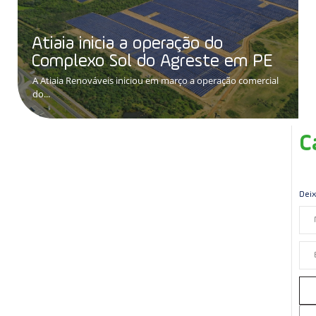
Atiaia inicia a operação do
Complexo Sol do Agreste em PE
A Atiaia Renováveis iniciou em março a operação comercial
do...
C
Deix