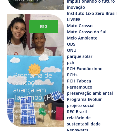
impulsionando o futuro
inovação
Instituto Lixo Zero Brasil
LIVREE
Mato Grosso
ESG
Mato Grosso do Sul
Meio Ambiente
ODS
ONU
parque solar
pch
PCH Fundãozinho
PCHs
Programa de
PCH Taboca
educação
Pernambuco
avança em
preservação ambiental
Tacaimbó (PE)
Programa Evoluir
projeto social
A educação é a base
para o desenvolvimento
REC Brazil
de qualquer...
relatório de
sustentabilidade
Renowatts