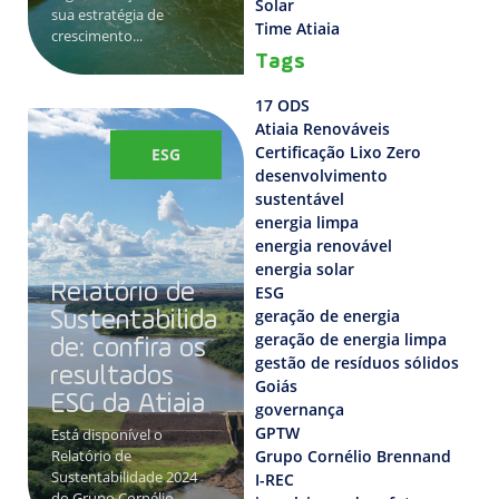
Solar
sua estratégia de
Time Atiaia
crescimento...
Tags
17 ODS
Atiaia Renováveis
Certificação Lixo Zero
ESG
desenvolvimento
sustentável
energia limpa
energia renovável
energia solar
Relatório de
ESG
geração de energia
Sustentabilida
geração de energia limpa
de: confira os
gestão de resíduos sólidos
resultados
Goiás
ESG da Atiaia
governança
GPTW
Está disponível o
Relatório de
Grupo Cornélio Brennand
Sustentabilidade 2024
I-REC
do Grupo Cornélio...