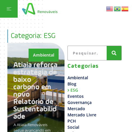
Categoria: ESG
Ambiental
Atiaia reforça
Categorias
estratégia de
Ambiental
baixo
Blog
carbono em
ESG
novo
Eventos
Relatório de
Governança
Sustentabilid
Mercado
Mercado Livre
ade
PCH
A Atiaia Renováveis
Social
segue avançando em