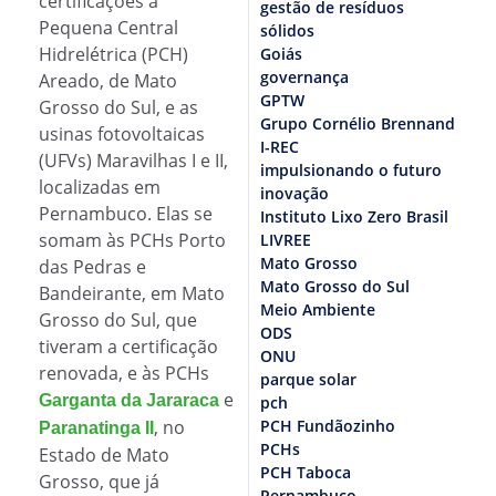
certificações a
gestão de resíduos
Pequena Central
sólidos
Hidrelétrica (PCH)
Goiás
governança
Areado, de Mato
GPTW
Grosso do Sul, e as
Grupo Cornélio Brennand
usinas fotovoltaicas
I-REC
(UFVs) Maravilhas I e II,
impulsionando o futuro
localizadas em
inovação
Pernambuco. Elas se
Instituto Lixo Zero Brasil
somam às PCHs Porto
LIVREE
Mato Grosso
das Pedras e
Mato Grosso do Sul
Bandeirante, em Mato
Meio Ambiente
Grosso do Sul, que
ODS
tiveram a certificação
ONU
renovada, e às PCHs
parque solar
e
Garganta da Jararaca
pch
, no
PCH Fundãozinho
Paranatinga II
PCHs
Estado de Mato
PCH Taboca
Grosso, que já
Pernambuco