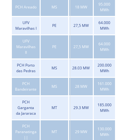
95.000
PCH Areado
MS
18 MW
MWh
UFV
64.000
PE
27,5 MW
Maravilhas I
MWh
UFV
64.000
Maravilhas
PE
27,5 MW
MWh
II
PCH Porto
200.000
MS
28.03 MW
das Pedras
MWh
PCH
161.000
MS
28 MW
Bandeirante
MWh
PCH
185.000
Garganta
MT
29.3 MW
MWh
da Jararaca
PCH
130.000
Paranatinga
MT
29 MW
MWh
||