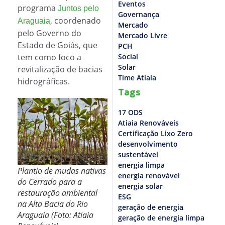
Eventos
programa
Juntos pelo
Governança
, coordenado
Araguaia
Mercado
pelo Governo do
Mercado Livre
Estado de Goiás, que
PCH
tem como foco a
Social
Solar
revitalização de bacias
Time Atiaia
hidrográficas.
Tags
17 ODS
Atiaia Renováveis
Certificação Lixo Zero
desenvolvimento
sustentável
energia limpa
Plantio de mudas nativas
energia renovável
do Cerrado para a
energia solar
restauração ambiental
ESG
na Alta Bacia do Rio
geração de energia
Araguaia (Foto: Atiaia
geração de energia limpa