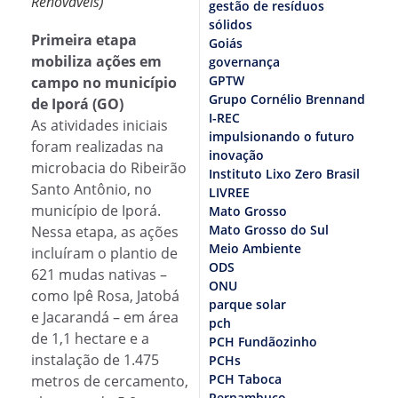
Renováveis)
gestão de resíduos
sólidos
Primeira etapa
Goiás
mobiliza ações em
governança
GPTW
campo no município
Grupo Cornélio Brennand
de Iporá (GO)
I-REC
As atividades iniciais
impulsionando o futuro
foram realizadas na
inovação
microbacia do Ribeirão
Instituto Lixo Zero Brasil
Santo Antônio, no
LIVREE
município de Iporá.
Mato Grosso
Mato Grosso do Sul
Nessa etapa, as ações
Meio Ambiente
incluíram o plantio de
ODS
621 mudas nativas
–
ONU
como Ipê Rosa, Jatobá
parque solar
e Jacarandá
–
em área
pch
de 1,1 hectare e a
PCH Fundãozinho
instalação de 1.475
PCHs
PCH Taboca
metros de cercamento,
Pernambuco