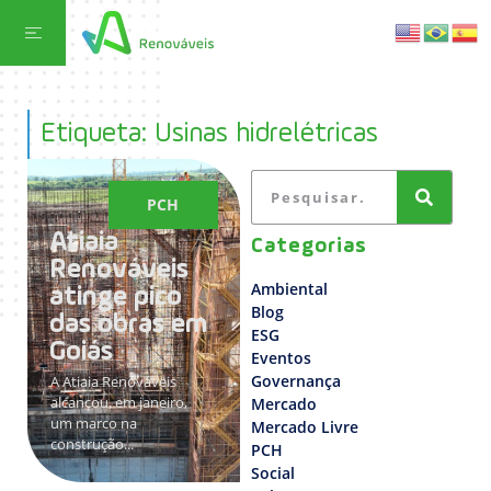
Etiqueta: Usinas hidrelétricas
PCH
Atiaia
Categorias
Renováveis
Ambiental
atinge pico
Blog
das obras em
ESG
Goiás
Eventos
Governança
A Atiaia Renováveis
alcançou, em janeiro,
Mercado
um marco na
Mercado Livre
construção...
PCH
Social