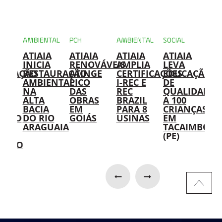
NTAL
AMBIENTAL
PCH
AMBIENTAL
SOCIAL
AMB
A
ATIAIA
ATIAIA
ATIAIA
ATIAIA
US
IA
INICIA
RENOVÁVEIS
AMPLIA
LEVA
DA
IFICAÇÃO
RESTAURAÇÃO
ATINGE
CERTIFICAÇÕES
EDUCAÇÃO
AT
AMBIENTAL
PICO
I-REC E
DE
RE
NA
DAS
REC
QUALIDADE
IM
ALTA
OBRAS
BRAZIL
A 100
SO
BACIA
EM
PARA 8
CRIANÇAS
PA
ENTO
DO RIO
GOIÁS
USINAS
EM
RE
AS
ARAGUAIA
TACAIMBÓ
DE
(PE)
ÓL
AÇÃO
HI