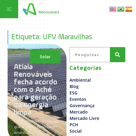
Etiqueta: UFV Maravilhas
Solar
Atiaia
Categorias
Renováveis
Ambiental
fecha acordo
Blog
com o Aché
ESG
para geração
Eventos
de energia
Governança
limpa
Mercado
Mercado Livre
É com grande satisfação
PCH
que a Atiaia Renováveis
Social
anuncia a...