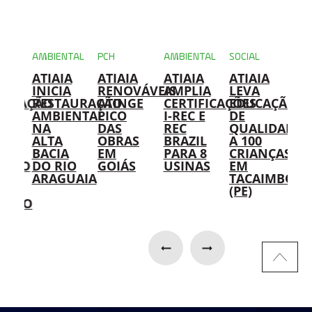
NTAL
AMBIENTAL
PCH
AMBIENTAL
SOCIAL
AMB
A
ATIAIA
ATIAIA
ATIAIA
ATIAIA
US
IA
INICIA
RENOVÁVEIS
AMPLIA
LEVA
DA
IFICAÇÃO
RESTAURAÇÃO
ATINGE
CERTIFICAÇÕES
EDUCAÇÃO
AT
AMBIENTAL
PICO
I-REC E
DE
RE
NA
DAS
REC
QUALIDADE
IM
ALTA
OBRAS
BRAZIL
A 100
SO
BACIA
EM
PARA 8
CRIANÇAS
PA
ENTO
DO RIO
GOIÁS
USINAS
EM
RE
AS
ARAGUAIA
TACAIMBÓ
DE
(PE)
ÓL
AÇÃO
HI