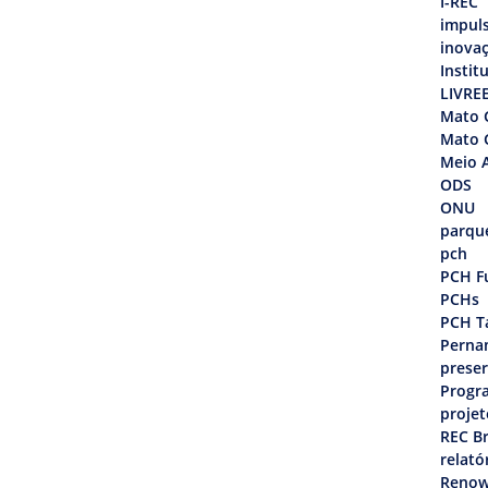
I-REC
impul
inova
Instit
LIVRE
Mato 
Mato 
Meio 
ODS
ONU
parque
pch
PCH F
PCHs
PCH T
Perna
prese
Progr
projet
REC Br
relató
Renow