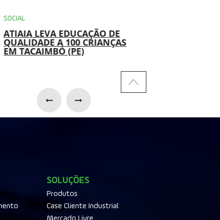
SOCIAL
AMBIENTAL
ATIAIA LEVA EDUCAÇÃO DE
USINAS DA ATIAIA
QUALIDADE A 100 CRIANÇAS
RENOVÁVEIS IMP
EM TACAIMBÓ (PE)
SOLUÇÃO PARA
REAPROVEITAMEN
ÓLEO HIDRÁULIC
SOLUÇÕES
Produtos
mento
Case Cliente Industrial
Mercado Livre