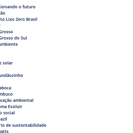
sionando o futuro
ção
uto Lixo Zero Brasil
E
Grosso
Grosso do Sul
Ambiente
 solar
undãozinho
aboca
mbuco
rvação ambiental
ama Evoluir
o social
azil
rio de sustentabilidade
atts