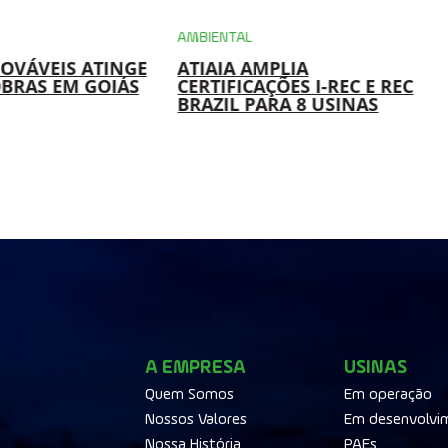
AMBIENTAL
NOVÁVEIS ATINGE
ATIAIA AMPLIA
OBRAS EM GOIÁS
CERTIFICAÇÕES I-REC E REC
BRAZIL PARA 8 USINAS
A EMPRESA
USINAS
Quem Somos
Em operação
Nossos Valores
Em desenvolvi
Nossa História
PAEs