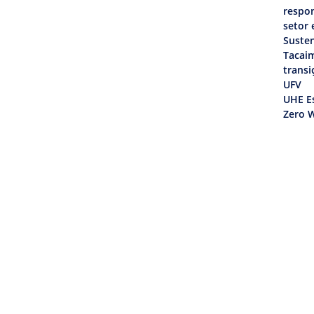
respon
setor 
Susten
Tacai
transi
UFV
UHE Es
Zero W