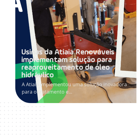
Usinas da Atiaia Renováveis
implementam solução para
reaproveitamento de óleo
hidráulico
A Atiaia implementou uma solução inovadora
para o tratamento e...