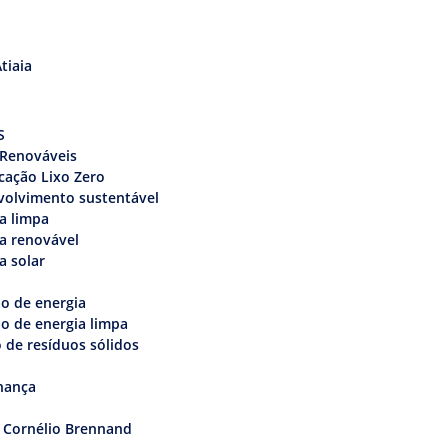
tiaia
s
S
 Renováveis
icação Lixo Zero
volvimento sustentável
a limpa
a renovável
a solar
o de energia
o de energia limpa
 de resíduos sólidos
nança
 Cornélio Brennand