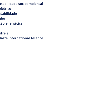
sabilidade socioambiental
elétrico
tabilidade
mbó
ção energética
trela
aste International Alliance