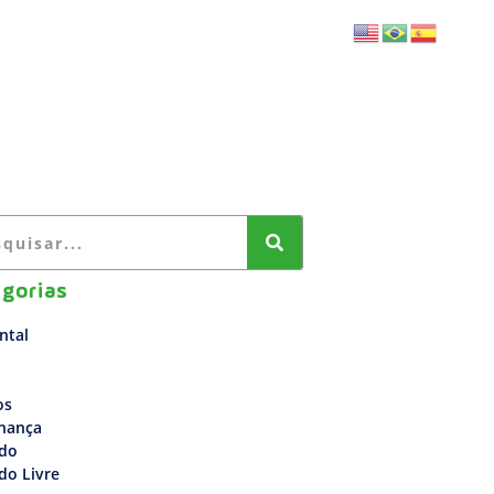
BLOG
FALE CONOSCO
gorias
ntal
os
nança
do
do Livre