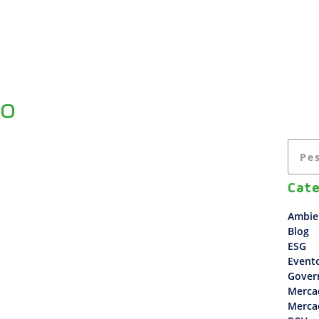
A EMPRESA
USINAS
SOLUÇÕES
ESG
to
Cate
Ambie
Blog
ESG
Event
Gover
Merca
Merca