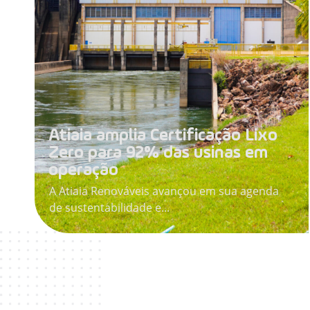
Atiaia amplia Certificação Lixo
Zero para 92% das usinas em
operação
A Atiaia Renováveis avançou em sua agenda
de sustentabilidade e...