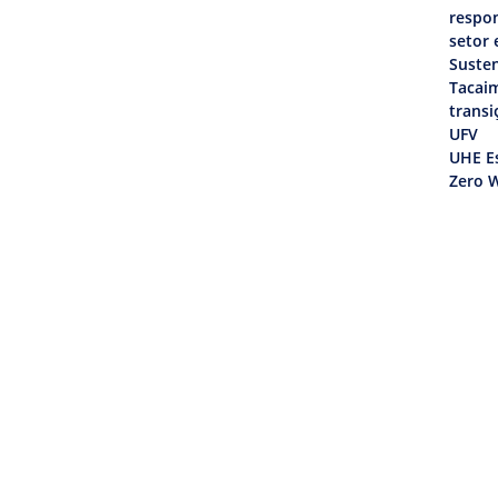
respon
setor 
Susten
Tacai
transi
UFV
UHE Es
Zero W