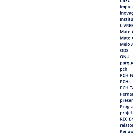
I-REC
impul
inova
Instit
LIVRE
Mato 
Mato 
Meio 
ODS
ONU
parque
pch
PCH F
PCHs
PCH T
Perna
prese
Progr
projet
REC Br
relató
Renow