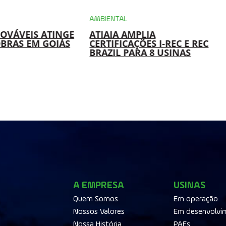
AMBIENTAL
NOVÁVEIS ATINGE
ATIAIA AMPLIA
OBRAS EM GOIÁS
CERTIFICAÇÕES I-REC E REC
BRAZIL PARA 8 USINAS
A EMPRESA
USINAS
Quem Somos
Em operação
Nossos Valores
Em desenvolvi
Nossa História
PAEs