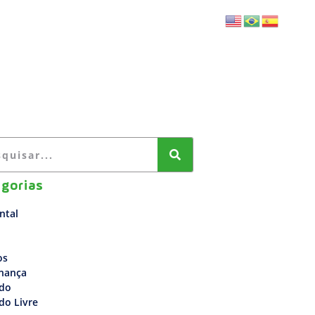
BLOG
FALE CONOSCO
gorias
ntal
os
nança
do
do Livre