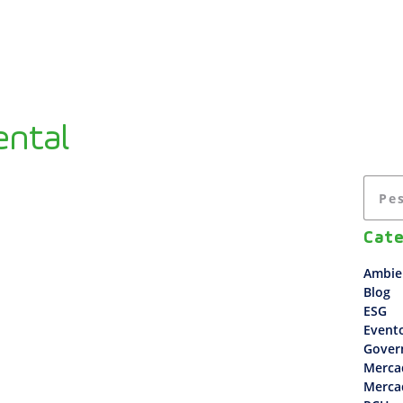
A EMPRESA
USINAS
SOLUÇÕES
ESG
ental
Cate
Ambie
Blog
ESG
Event
Gover
Merca
Merca