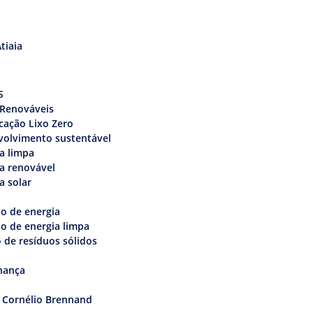
tiaia
s
S
 Renováveis
icação Lixo Zero
volvimento sustentável
a limpa
a renovável
a solar
o de energia
o de energia limpa
 de resíduos sólidos
nança
 Cornélio Brennand