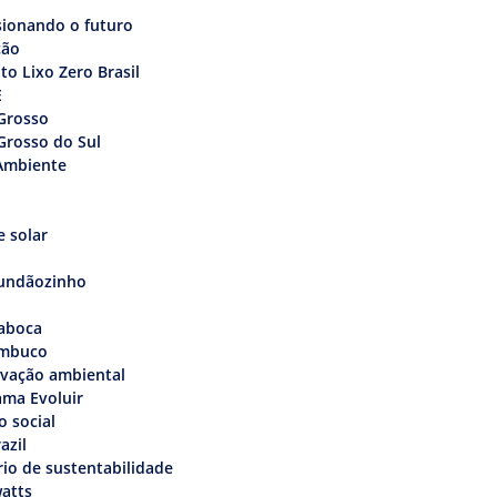
sionando o futuro
ção
uto Lixo Zero Brasil
E
Grosso
Grosso do Sul
Ambiente
 solar
undãozinho
aboca
mbuco
rvação ambiental
ama Evoluir
o social
azil
rio de sustentabilidade
atts