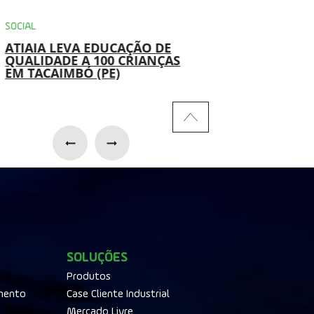
SOCIAL
AMBIENTAL
ATIAIA LEVA EDUCAÇÃO DE
USINAS DA ATIAIA
QUALIDADE A 100 CRIANÇAS
RENOVÁVEIS IMP
EM TACAIMBÓ (PE)
SOLUÇÃO PARA
REAPROVEITAMEN
ÓLEO HIDRÁULIC
SOLUÇÕES
Produtos
mento
Case Cliente Industrial
Mercado Livre