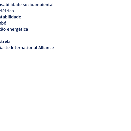
sabilidade socioambiental
elétrico
tabilidade
mbó
ção energética
trela
aste International Alliance