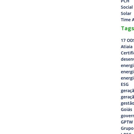
PCH
Social
Solar
Time A
Tag
17 OD
Atiaia
Certif
desen
energi
energi
energi
ESG
geraçã
geraçã
gestão
Goiás
gover
GPTW
Grupo