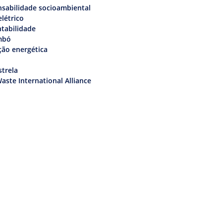
sabilidade socioambiental
elétrico
tabilidade
mbó
ção energética
trela
aste International Alliance