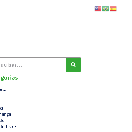
BLOG
FALE CONOSCO
gorias
ntal
os
nança
do
do Livre