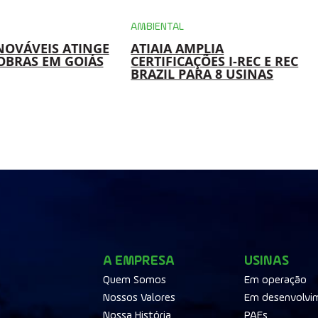
AMBIENTAL
NOVÁVEIS ATINGE
ATIAIA AMPLIA
OBRAS EM GOIÁS
CERTIFICAÇÕES I-REC E REC
BRAZIL PARA 8 USINAS
A EMPRESA
USINAS
Quem Somos
Em operação
Nossos Valores
Em desenvolvi
Nossa História
PAEs