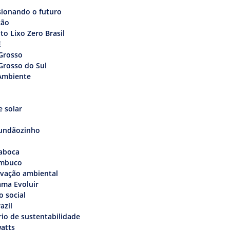
sionando o futuro
ção
uto Lixo Zero Brasil
E
Grosso
Grosso do Sul
Ambiente
 solar
undãozinho
aboca
mbuco
rvação ambiental
ama Evoluir
o social
azil
rio de sustentabilidade
atts