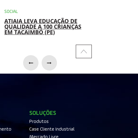
SOCIAL
AMBIENTAL
ATIAIA LEVA EDUCAÇÃO DE
USINAS DA ATIAIA
QUALIDADE A 100 CRIANÇAS
RENOVÁVEIS IMP
EM TACAIMBÓ (PE)
SOLUÇÃO PARA
REAPROVEITAMEN
ÓLEO HIDRÁULIC
SOLUÇÕES
Produtos
mento
Case Cliente Industrial
Mercado Livre