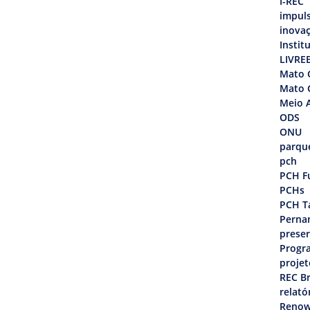
I-REC
impul
inova
Instit
LIVRE
Mato 
Mato 
Meio 
ODS
ONU
parque
pch
PCH F
PCHs
PCH T
Perna
prese
Progr
projet
REC Br
relató
Renow