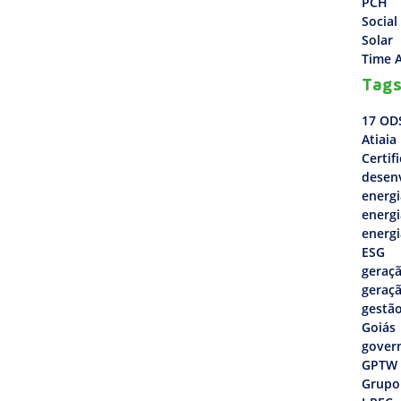
PCH
Social
Solar
Time A
Tag
17 OD
Atiaia
Certif
desen
energi
energi
energi
ESG
geraçã
geraçã
gestão
Goiás
gover
GPTW
Grupo