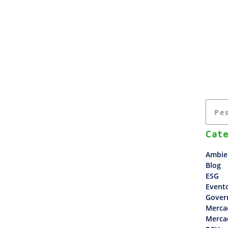
A EMPRESA
USINAS
SOLUÇÕES
ESG
Cate
Ambie
Blog
ESG
Event
Gover
Merca
Merca