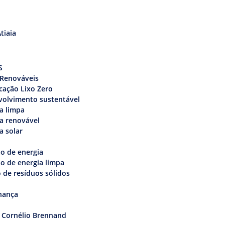
tiaia
s
S
 Renováveis
icação Lixo Zero
volvimento sustentável
a limpa
a renovável
a solar
o de energia
o de energia limpa
 de resíduos sólidos
nança
 Cornélio Brennand