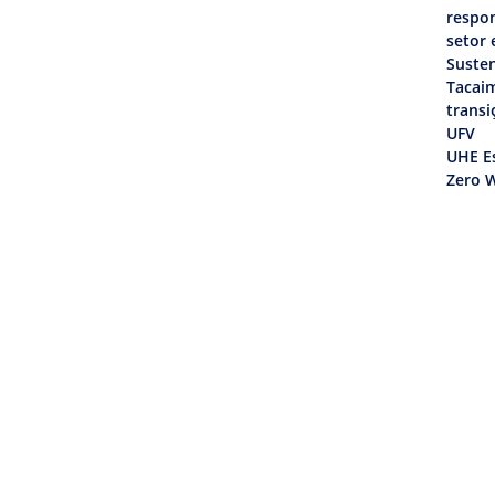
respon
setor 
Susten
Tacai
transi
UFV
UHE Es
Zero W