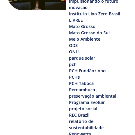
impulsionando o futuro
inovação
Instituto Lixo Zero Brasil
LIVREE
Mato Grosso
Mato Grosso do Sul
Meio Ambiente
ODS
ONU
parque solar
pch
PCH Fundãozinho
PCHs
PCH Taboca
Pernambuco
preservação ambiental
Programa Evoluir
projeto social
REC Brazil
relatório de
sustentabilidade
Renowatts