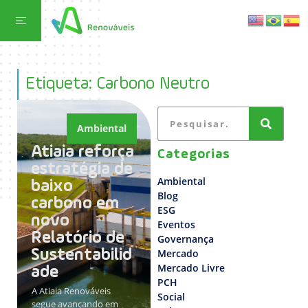
Etiqueta: Carbono Neutro
Ambiental
Atiaia reforça
Categorias
estratégia de
Ambiental
baixo
Blog
carbono em
ESG
novo
Eventos
Relatório de
Governança
Sustentabilid
Mercado
Mercado Livre
ade
PCH
A Atiaia Renováveis
Social
segue avançando em