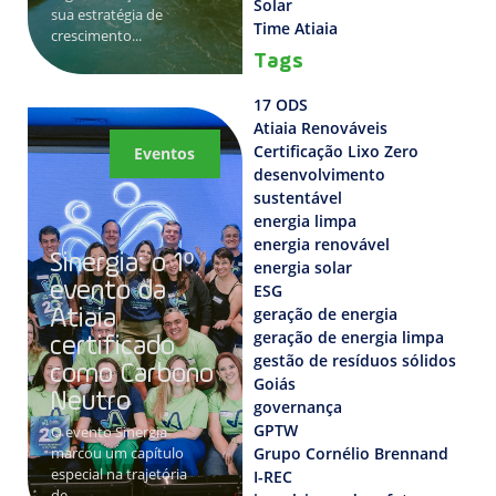
Solar
sua estratégia de
Time Atiaia
crescimento...
Tags
17 ODS
Atiaia Renováveis
Certificação Lixo Zero
Eventos
desenvolvimento
sustentável
energia limpa
energia renovável
Sinergia: o 1º
energia solar
evento da
ESG
geração de energia
Atiaia
geração de energia limpa
certificado
gestão de resíduos sólidos
como Carbono
Goiás
Neutro
governança
GPTW
O evento Sinergia
marcou um capítulo
Grupo Cornélio Brennand
especial na trajetória
I-REC
de...