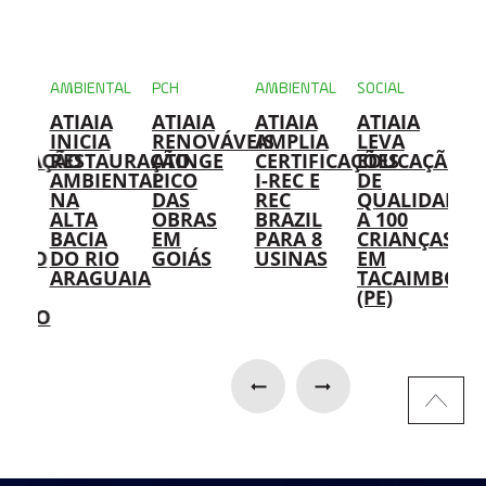
NTAL
AMBIENTAL
PCH
AMBIENTAL
SOCIAL
AMB
A
ATIAIA
ATIAIA
ATIAIA
ATIAIA
US
IA
INICIA
RENOVÁVEIS
AMPLIA
LEVA
DA
IFICAÇÃO
RESTAURAÇÃO
ATINGE
CERTIFICAÇÕES
EDUCAÇÃO
AT
AMBIENTAL
PICO
I-REC E
DE
RE
NA
DAS
REC
QUALIDADE
IM
ALTA
OBRAS
BRAZIL
A 100
SO
BACIA
EM
PARA 8
CRIANÇAS
PA
ENTO
DO RIO
GOIÁS
USINAS
EM
RE
AS
ARAGUAIA
TACAIMBÓ
DE
(PE)
ÓL
AÇÃO
HI