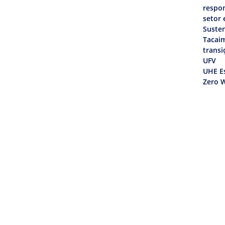
respon
setor 
Susten
Tacai
transi
UFV
UHE Es
Zero W