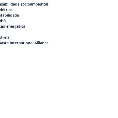
sabilidade socioambiental
elétrico
tabilidade
mbó
ção energética
trela
aste International Alliance