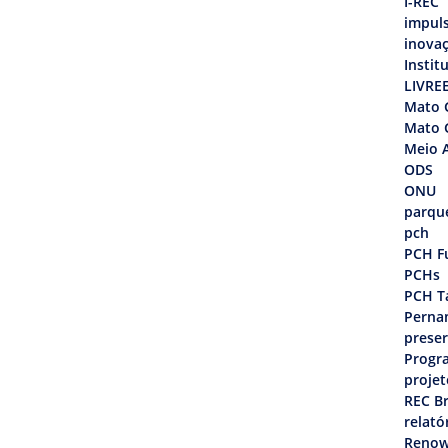
I-REC
impul
inova
Instit
LIVRE
Mato 
Mato 
Meio 
ODS
ONU
parque
pch
PCH F
PCHs
PCH T
Perna
prese
Progr
projet
REC Br
relató
Renow