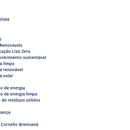
tiaia
s
S
 Renováveis
icação Lixo Zero
volvimento sustentável
a limpa
a renovável
a solar
o de energia
o de energia limpa
 de resíduos sólidos
nança
 Cornélio Brennand