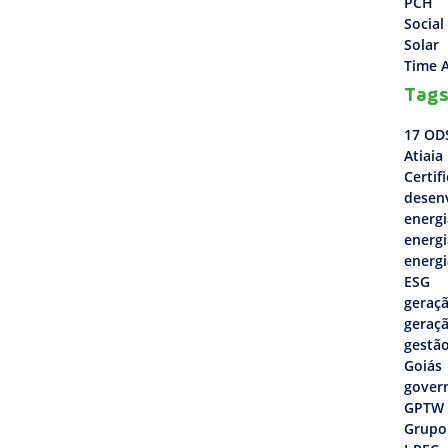
PCH
Social
Solar
Time A
Tag
17 OD
Atiaia
Certif
desen
energi
energi
energi
ESG
geraçã
geraçã
gestão
Goiás
gover
GPTW
Grupo