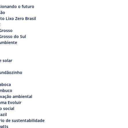
sionando o futuro
ção
uto Lixo Zero Brasil
E
Grosso
Grosso do Sul
Ambiente
 solar
undãozinho
aboca
mbuco
rvação ambiental
ama Evoluir
o social
azil
rio de sustentabilidade
atts