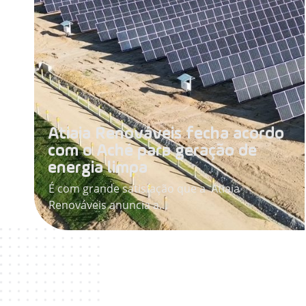
Atiaia Renováveis fecha acordo
com o Aché para geração de
energia limpa
É com grande satisfação que a Atiaia
Renováveis anuncia a...