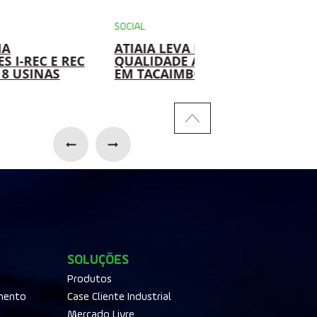
SOCIAL
AMBIENTAL
ATIAIA LEVA EDUCAÇÃO DE
USINAS DA ATIAIA
QUALIDADE A 100 CRIANÇAS
RENOVÁVEIS IMP
EM TACAIMBÓ (PE)
SOLUÇÃO PARA
REAPROVEITAMEN
ÓLEO HIDRÁULIC
SOLUÇÕES
Produtos
mento
Case Cliente Industrial
Mercado Livre