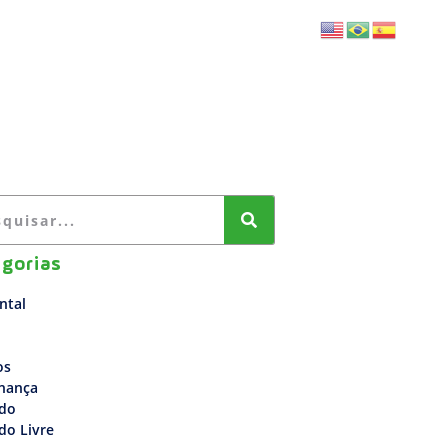
BLOG
FALE CONOSCO
gorias
ntal
os
nança
do
do Livre