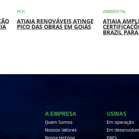
AMBIENTAL
NOVÁVEIS ATINGE
ATIAIA AMPLIA
OBRAS EM GOIÁS
CERTIFICAÇÕES I-REC E REC
BRAZIL PARA 8 USINAS
A EMPRESA
USINAS
Quem Somos
Em operação
Nossos Valores
Em desenvolvi
Nossa História
PAEs