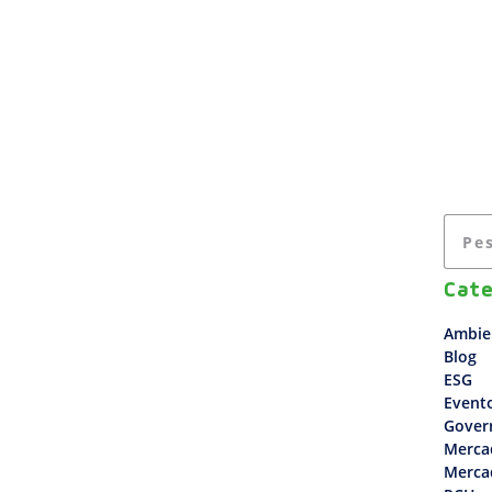
A EMPRESA
USINAS
SOLUÇÕES
ESG
Cate
Ambie
Blog
ESG
Event
Gover
Merca
Merca