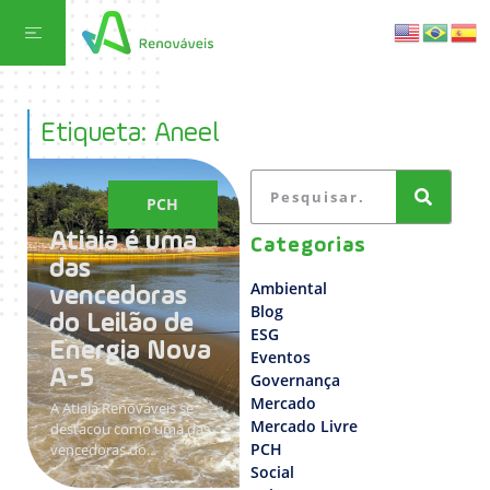
Etiqueta: Aneel
PCH
Atiaia é uma
Categorias
das
Ambiental
vencedoras
Blog
do Leilão de
ESG
Energia Nova
Eventos
A-5
Governança
Mercado
A Atiaia Renováveis se
Mercado Livre
destacou como uma das
PCH
vencedoras do...
Social