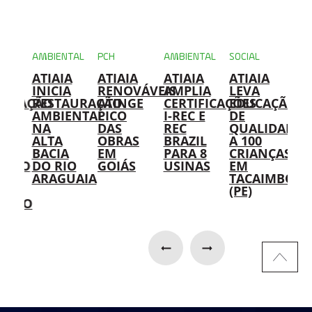
NTAL
AMBIENTAL
PCH
AMBIENTAL
SOCIAL
AMB
A
ATIAIA
ATIAIA
ATIAIA
ATIAIA
US
IA
INICIA
RENOVÁVEIS
AMPLIA
LEVA
DA
IFICAÇÃO
RESTAURAÇÃO
ATINGE
CERTIFICAÇÕES
EDUCAÇÃO
AT
AMBIENTAL
PICO
I-REC E
DE
RE
NA
DAS
REC
QUALIDADE
IM
ALTA
OBRAS
BRAZIL
A 100
SO
BACIA
EM
PARA 8
CRIANÇAS
PA
ENTO
DO RIO
GOIÁS
USINAS
EM
RE
AS
ARAGUAIA
TACAIMBÓ
DE
(PE)
ÓL
AÇÃO
HI